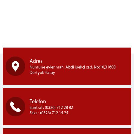
İdari İşler Müdürlüğü
Bakanlık Muhabere Bürosu
Hazırlık Bürosu
Talimat Bürosu
Emanet Memurluğu
Uzlaştırma Bürosu
İlamat ve İnfaz Bürosu
Adres
Tarama Merkezi
Numune evler mah. Abdi ipekçi cad. No:10,31600
Adli Sicil Şefliği
Dörtyol/Hatay
Adalet Komisyonu
Mahkemeler
Ceza Mahkemeleri
Telefon
Santral : (0326) 712 28 82
Ağır Ceza Mahkemesi
Faks : (0326) 712 14 24
1. Asliye Ceza Mahkemesi
2. Asliye Ceza Mahkemesi