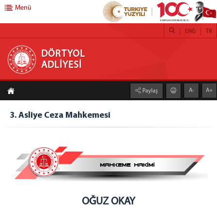
Menü
ENG
TR
DÖRTYOL ADLİYESİ
DÖRTYOL
ADLİYESİ
Adliyemiz
A-
A+
Paylaş
Dörtyol Adliyesi
Yıllık Faaliyet Raporları
3. Asliye Ceza Mahkemesi
Adli Destek ve Mağdur Hizmetleri Müdürlüğü
Seçim Müdürlüğü
Lojmanlarımız
Adli Yardım Başvuru Formu
Cumhuriyet Başsavcılığı
Cumhuriyet Başsavcısı
OĞUZ OKAY
Cumhuriyet Savcıları