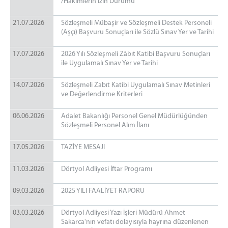
/Hakimlerin İzin Durumu
İdari İşler Müdürlüğü
Bakanlık Muhabere Bürosu
21.07.2026
Sözleşmeli Mübaşir ve Sözleşmeli Destek Personeli
(Aşçı) Başvuru Sonuçları ile Sözlü Sınav Yer ve Tarihi
Hazırlık Bürosu
Talimat Bürosu
17.07.2026
2026 Yılı Sözleşmeli Zâbıt Katibi Başvuru Sonuçları
Emanet Memurluğu
ile Uygulamalı Sınav Yer ve Tarihi
Uzlaştırma Bürosu
14.07.2026
Sözleşmeli Zabıt Katibi Uygulamalı Sınav Metinleri
İlamat ve İnfaz Bürosu
ve Değerlendirme Kriterleri
Tarama Merkezi
06.06.2026
Adalet Bakanlığı Personel Genel Müdürlüğünden
Adli Sicil Şefliği
Sözleşmeli Personel Alım İlanı
Adalet Komisyonu
17.05.2026
TAZİYE MESAJI
Mahkemeler
11.03.2026
Dörtyol Adliyesi İftar Programı
Ceza Mahkemeleri
Ağır Ceza Mahkemesi
09.03.2026
2025 YILI FAALİYET RAPORU
1. Asliye Ceza Mahkemesi
03.03.2026
Dörtyol Adliyesi Yazı İşleri Müdürü Ahmet
2. Asliye Ceza Mahkemesi
Sakarca'nın vefatı dolayısıyla hayrına düzenlenen