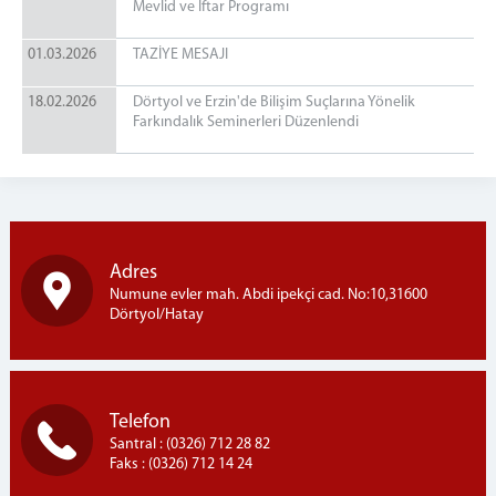
3. Asliye Ceza Mahkemesi
Mevlid ve İftar Programı
4. Asliye Ceza Mahkemesi
01.03.2026
TAZİYE MESAJI
5. Asliye Ceza Mahkemesi
6. Asliye Ceza Mahkemesi
18.02.2026
Dörtyol ve Erzin'de Bilişim Suçlarına Yönelik
Farkındalık Seminerleri Düzenlendi
Sulh Ceza Hakimliği
İcra Ceza Mahkemesi
Hukuk Mahkemeleri
1. Asliye Hukuk Mahkemesi
2. Asliye Hukuk Mahkemesi
Adres
3. Asliye Hukuk Mahkemesi
Numune evler mah. Abdi ipekçi cad. No:10,31600
4. Asliye Hukuk Mahkemesi
Dörtyol/Hatay
1.Aile Mahkemesi
2.Aile Mahkemesi
1.Sulh Hukuk Mahkemesi
Telefon
2.Sulh Hukuk Mahkemesi
Santral : (0326) 712 28 82
1.İş Mahkemesi
Faks : (0326) 712 14 24
2.İş Mahkemesi