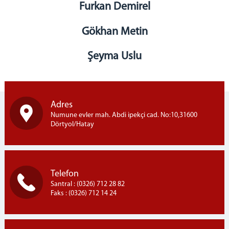
Furkan Demirel
İdari İşler Müdürlüğü
Bakanlık Muhabere Bürosu
Gökhan Metin
Hazırlık Bürosu
Talimat Bürosu
Şeyma Uslu
Emanet Memurluğu
Uzlaştırma Bürosu
İlamat ve İnfaz Bürosu
Adres
Tarama Merkezi
Numune evler mah. Abdi ipekçi cad. No:10,31600
Adli Sicil Şefliği
Dörtyol/Hatay
Adalet Komisyonu
Mahkemeler
Ceza Mahkemeleri
Telefon
Santral : (0326) 712 28 82
Ağır Ceza Mahkemesi
Faks : (0326) 712 14 24
1. Asliye Ceza Mahkemesi
2. Asliye Ceza Mahkemesi