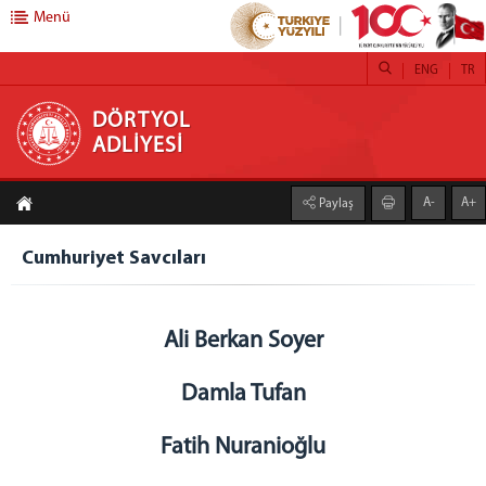
Menü
ENG
TR
DÖRTYOL ADLİYESİ
DÖRTYOL
ADLİYESİ
Adliyemiz
A-
A+
Paylaş
Dörtyol Adliyesi
Yıllık Faaliyet Raporları
Cumhuriyet Savcıları
Adli Destek ve Mağdur Hizmetleri Müdürlüğü
Seçim Müdürlüğü
Lojmanlarımız
Ali Berkan Soyer
Adli Yardım Başvuru Formu
Damla Tufan
Cumhuriyet Başsavcılığı
Cumhuriyet Başsavcısı
Fatih Nuranioğlu
Cumhuriyet Savcıları