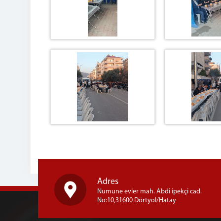
Adres
Numune evler mah. Abdi ipekçi cad.
No:10,31600 Dörtyol/Hatay