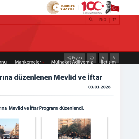
ENG
TR
A-
A+
Paylaş
onu
Mahkemeler
Mülhakat Adliyemiz
İletişim
yrına düzenlenen Mevlid ve İftar
03.03.2026
rına Mevlid ve İftar Programı düzenlendi.