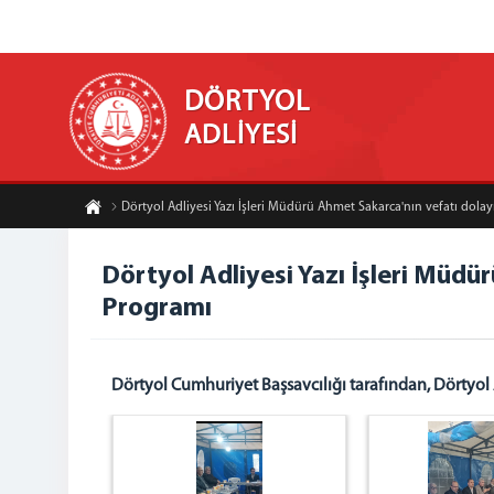
DÖRTYOL
ADLİYESİ
Dörtyol Adliyesi Yazı İşleri Müdürü Ahmet Sakarca'nın vefatı dola
Dörtyol Adliyesi Yazı İşleri Müdü
Programı
Dörtyol Cumhuriyet Başsavcılığı tarafından, Dörtyol A