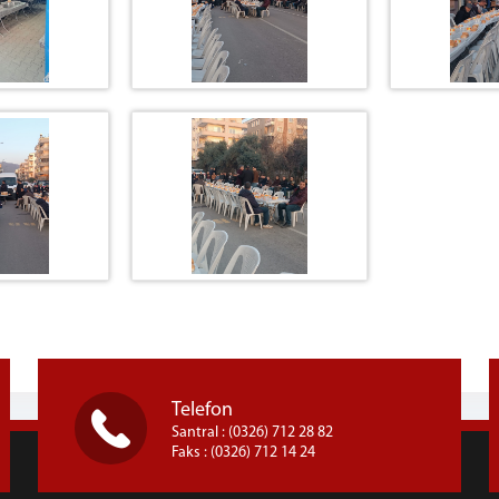
Telefon
Santral : (0326) 712 28 82
Faks : (0326) 712 14 24