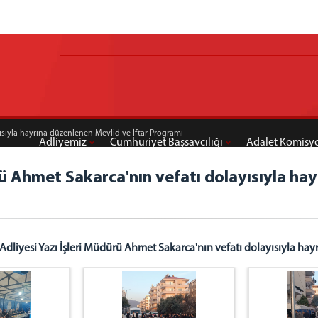
yısıyla hayrına düzenlenen Mevlid ve İftar Programı
Adliyemiz
Cumhuriyet Başsavcılığı
Adalet Komisy
rü Ahmet Sakarca'nın vefatı dolayısıyla ha
dliyesi Yazı İşleri Müdürü Ahmet Sakarca'nın vefatı dolayısıyla hay