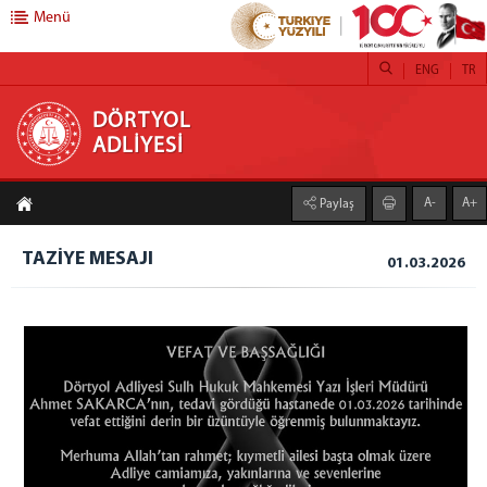
Menü
ENG
TR
DÖRTYOL ADLİYESİ
DÖRTYOL
ADLİYESİ
Adliyemiz
A-
A+
Paylaş
Dörtyol Adliyesi
Yıllık Faaliyet Raporları
TAZİYE MESAJI
01.03.2026
Adli Destek ve Mağdur Hizmetleri Müdürlüğü
Seçim Müdürlüğü
Lojmanlarımız
Adli Yardım Başvuru Formu
Cumhuriyet Başsavcılığı
Cumhuriyet Başsavcısı
Cumhuriyet Savcıları