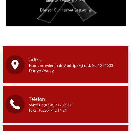
İdari İşler Müdürlüğü
Bakanlık Muhabere Bürosu
Hazırlık Bürosu
Talimat Bürosu
Emanet Memurluğu
Uzlaştırma Bürosu
İlamat ve İnfaz Bürosu
Adres
Tarama Merkezi
Numune evler mah. Abdi ipekçi cad. No:10,31600
Adli Sicil Şefliği
Dörtyol/Hatay
Adalet Komisyonu
Mahkemeler
Ceza Mahkemeleri
Telefon
Santral : (0326) 712 28 82
Ağır Ceza Mahkemesi
Faks : (0326) 712 14 24
1. Asliye Ceza Mahkemesi
2. Asliye Ceza Mahkemesi